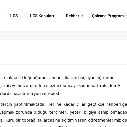
LGS
LGS Konuları
Rehberlik
Çalışma Programı
artmaktadır Doğduğumuz andan itibaren başlayan öğrenme
ne girmiş ve üniversiteden mezun oluncaya kadar hatta akademik
rarlarda hayatımıza yön verecektir.
ercih yaptırılmaktadır. Her ne kadar yıllar geçtikçe rehberliğ
 yapmak zorunda olduğu tercihleri, yeterli bilgiye sahip olmada
ş, kuru bir toprağı sularcasına eğitim veren öğretmenlerimiz d