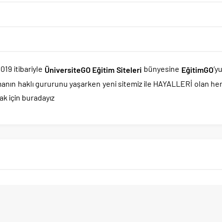
19 itibariyle
bünyesine
‘y
ÜniversiteGO Eğitim Siteleri
EğitimGO
manın haklı gururunu yaşarken yeni sitemiz ile HAYALLERİ olan he
k için buradayız