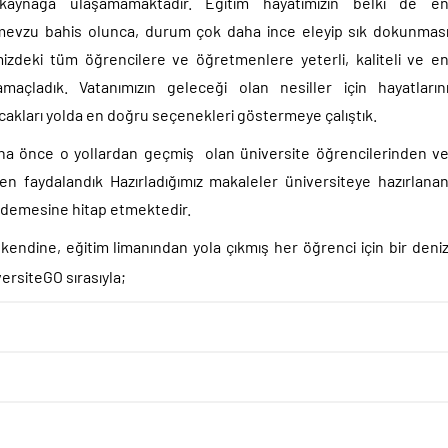
 kaynağa ulaşamamaktadır. Eğitim hayatımızın belki de e
i mevzu bahis olunca, durum çok daha ince eleyip sık dokunmas
mizdeki tüm öğrencilere ve öğretmenlere yeterli, kaliteli ve e
amaçladık. Vatanımızın geleceği olan nesiller için hayatların
cakları yolda en doğru seçenekleri göstermeye çalıştık.
aha önce o yollardan geçmiş olan üniversite öğrencilerinden v
den faydalandık Hazırladığımız makaleler üniversiteye hazırlana
kademesine hitap etmektedir.
kendine, eğitim limanından yola çıkmış her öğrenci için bir deni
ersiteGO sırasıyla;