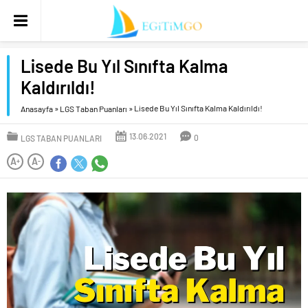
Lisede Bu Yıl Sınıfta Kalma
Kaldırıldı!
»
»
Lisede Bu Yıl Sınıfta Kalma Kaldırıldı!
Anasayfa
LGS Taban Puanları
13.06.2021
0
LGS TABAN PUANLARI
A
A
+
-