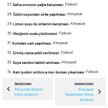
Fiziksel
Safra sıvısının yağla karışması:
Kimyasal
Üzüm
suyundan sirke yapılması:
Kimyasal
Limon suyu ile sirkenin karışması:
Fiziksel
Oksijenin
suda çözünmesi:
Kimyasal
Kumdan
cam yapılması:
Fiziksel
Erimiş
cama şekil verilmesi:
Kimyasal
Suya
sandoz
tableti
atılması:
: Fiziksel
Katı iyodun ısıtılınca mor duman çıkarması
ÖNCEKİ KONU
SONRAKİ KONU
Periyodik Sistem
Kimyasal
Konu Anlatımı
Tepkimeler Konu
Anlatımı