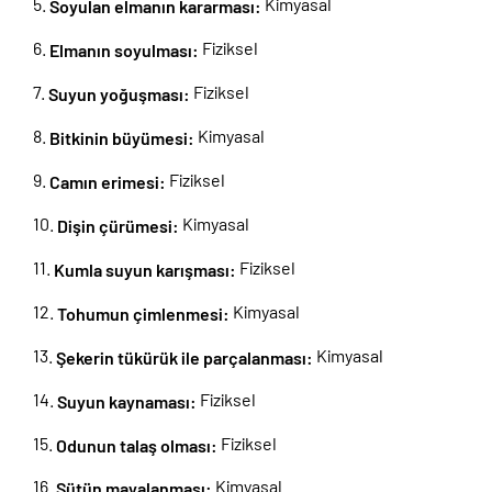
Kimyasal
Soyulan
elmanın
kararması:
Fiziksel
Elmanın
soyulması:
Fiziksel
Suyun
yoğuşması:
Kimyasal
Bitkinin
büyümesi:
Fiziksel
Camın
erimesi:
Kimyasal
Dişin
çürümesi:
Fiziksel
Kumla
suyun karışması:
Kimyasal
Tohumun
çimlenmesi:
Kimyasal
Şekerin tükürük ile parçalanması:
Fiziksel
Suyun
kaynaması:
Fiziksel
Odunun
talaş olması:
Kimyasal
Sütün
mayalanması: